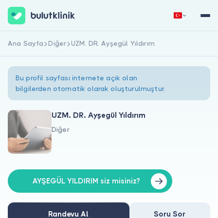
Ana Sayfa
Diğer
UZM. DR. Ayşegül Yıldırım
Hemen Kaydol
Giriş Yap
Bu profil sayfası internete açık olan
bilgilerden otomatik olarak oluşturulmuştur.
UZM. DR. Ayşegül Yıldırım
Diğer
Hakkımızda
Hastalar için
Doktorlar için
AYŞEGÜL YILDIRIM siz misiniz?
Randevu Al
Soru Sor