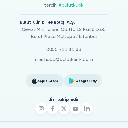
tercihi
#bulutklinik
Bulut Klinik Teknoloji A.Ş.
Cevizli Mh. Tansel Cd. No:12 Kat:8 D:60,
Bulut Plaza Maltepe / İstanbul
0850 711 11 33
merhaba@bulutklinik.com
Apple Store
Google Play
Bizi takip edin