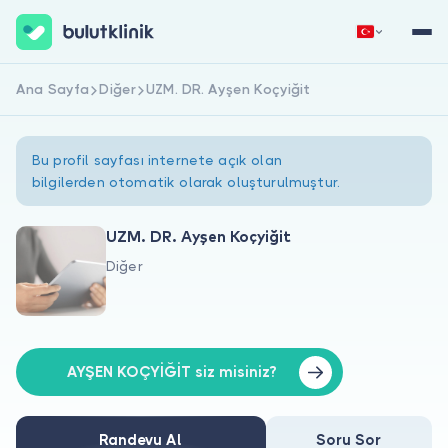
Ana Sayfa
Diğer
UZM. DR. Ayşen Koçyiğit
Hemen Kaydol
Giriş Yap
Bu profil sayfası internete açık olan
bilgilerden otomatik olarak oluşturulmuştur.
UZM. DR. Ayşen Koçyiğit
Diğer
Hakkımızda
Hastalar için
Doktorlar için
AYŞEN KOÇYİĞİT siz misiniz?
Randevu Al
Soru Sor