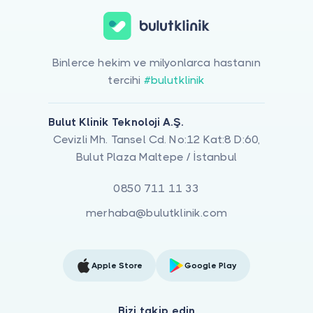
Binlerce hekim ve milyonlarca hastanın
tercihi
#bulutklinik
Bulut Klinik Teknoloji A.Ş.
Cevizli Mh. Tansel Cd. No:12 Kat:8 D:60,
Bulut Plaza Maltepe / İstanbul
0850 711 11 33
merhaba@bulutklinik.com
Apple Store
Google Play
Bizi takip edin