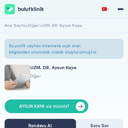
Ana Sayfa
Diğer
UZM. DR. Aysun Kaya
Hemen Kaydol
Giriş Yap
Bu profil sayfası internete açık olan
bilgilerden otomatik olarak oluşturulmuştur.
UZM. DR. Aysun Kaya
Diğer
Hakkımızda
Hastalar için
Doktorlar için
AYSUN KAYA siz misiniz?
Randevu Al
Soru Sor