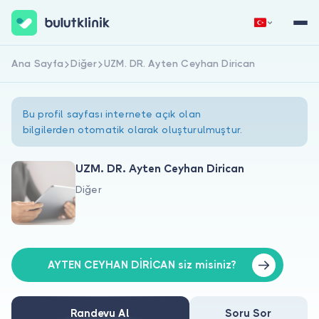
Ana Sayfa
Diğer
UZM. DR. Ayten Ceyhan Dirican
Hemen Kaydol
Giriş Yap
Bu profil sayfası internete açık olan
bilgilerden otomatik olarak oluşturulmuştur.
UZM. DR. Ayten Ceyhan Dirican
Diğer
Hakkımızda
Hastalar için
Doktorlar için
AYTEN CEYHAN DİRİCAN siz misiniz?
Randevu Al
Soru Sor