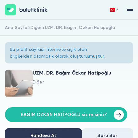
Ana Sayfa
Diğer
UZM. DR. Bağım Özkan Hatipoğlu
Hemen Kaydol
Giriş Yap
Bu profil sayfası internete açık olan
bilgilerden otomatik olarak oluşturulmuştur.
UZM. DR. Bağım Özkan Hatipoğlu
Diğer
Hakkımızda
Hastalar için
Doktorlar için
BAĞIM ÖZKAN HATİPOĞLU siz misiniz?
Randevu Al
Soru Sor