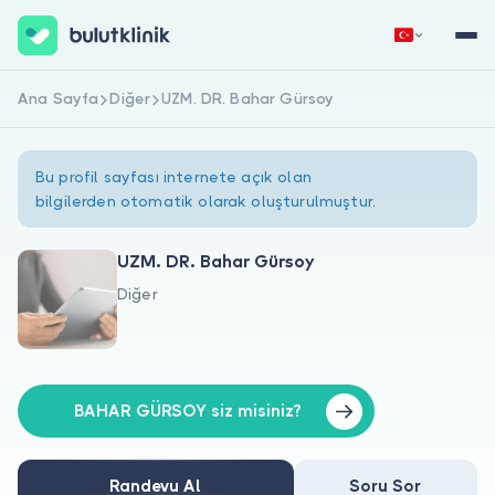
Ana Sayfa
Diğer
UZM. DR. Bahar Gürsoy
Hemen Kaydol
Giriş Yap
Bu profil sayfası internete açık olan
bilgilerden otomatik olarak oluşturulmuştur.
UZM. DR. Bahar Gürsoy
Diğer
Hakkımızda
Hastalar için
Doktorlar için
BAHAR GÜRSOY siz misiniz?
Randevu Al
Soru Sor