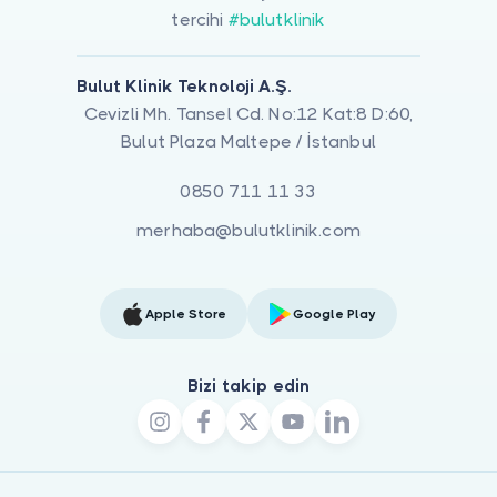
tercihi
#bulutklinik
Bulut Klinik Teknoloji A.Ş.
Cevizli Mh. Tansel Cd. No:12 Kat:8 D:60,
Bulut Plaza Maltepe / İstanbul
0850 711 11 33
merhaba@bulutklinik.com
Apple Store
Google Play
Bizi takip edin