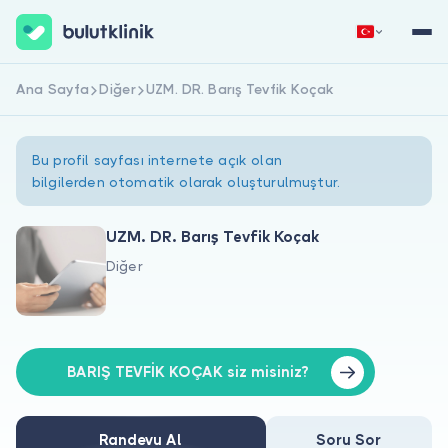
Ana Sayfa
Diğer
UZM. DR. Barış Tevfik Koçak
Hemen Kaydol
Giriş Yap
Bu profil sayfası internete açık olan
bilgilerden otomatik olarak oluşturulmuştur.
UZM. DR. Barış Tevfik Koçak
Diğer
Hakkımızda
Hastalar için
Doktorlar için
BARIŞ TEVFİK KOÇAK siz misiniz?
Randevu Al
Soru Sor