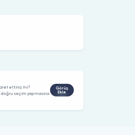
ret ettiniz mi?
Görüş
Ekle
rin doğru seçim yapmasına