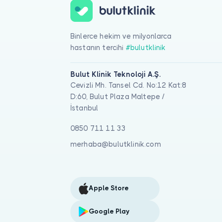
Binlerce hekim ve milyonlarca
hastanın tercihi
#bulutklinik
Bulut Klinik Teknoloji A.Ş.
Cevizli Mh. Tansel Cd. No:12 Kat:8
D:60, Bulut Plaza Maltepe /
İstanbul
0850 711 11 33
merhaba@bulutklinik.com
Apple Store
Google Play