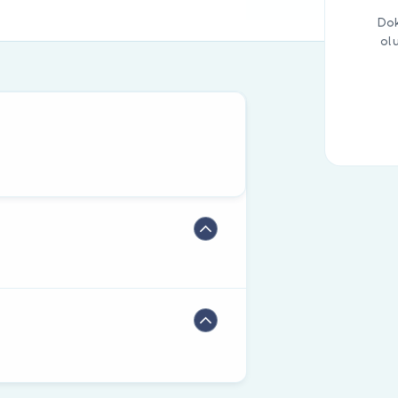
Dok
ol