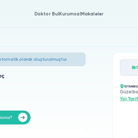
Doktor Bul
Kurumsal
Makaleler
 otomatik olarak oluşturulmuştur.
oç
İSTANBU
Güzelbah
Yol Tarif
siniz?