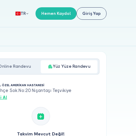
Hemen Kaydol
Giriş Yap
TR
Online Randevu
Yüz Yüze Randevu
L ÖZEL AMERİKAN HASTANESİ
çe Sok.No:20 Nişantaşı Teşvikiye
i Al
Takvim Mevcut Değil!