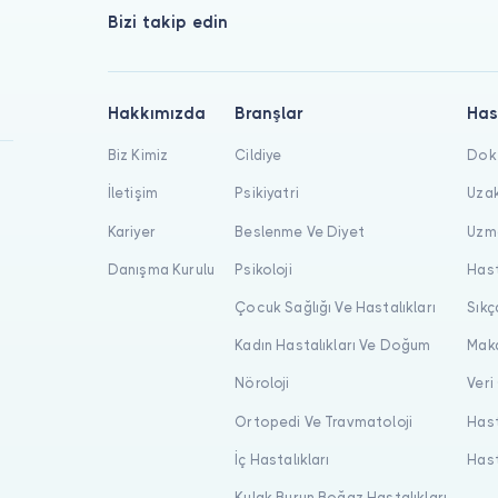
Bizi takip edin
Hakkımızda
Branşlar
Has
Biz Kimiz
Cildiye
Dokt
İletişim
Psikiyatri
Uzak
Kariyer
Beslenme Ve Diyet
Uzma
Danışma Kurulu
Psikoloji
Hast
Çocuk Sağlığı Ve Hastalıkları
Sıkç
Kadın Hastalıkları Ve Doğum
Maka
Nöroloji
Veri
Ortopedi Ve Travmatoloji
Hast
İç Hastalıkları
Hast
Kulak Burun Boğaz Hastalıkları