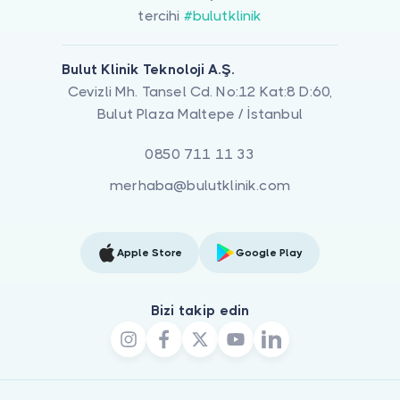
tercihi
#bulutklinik
Bulut Klinik Teknoloji A.Ş.
Cevizli Mh. Tansel Cd. No:12 Kat:8 D:60,
Bulut Plaza Maltepe / İstanbul
0850 711 11 33
merhaba@bulutklinik.com
Apple Store
Google Play
Bizi takip edin