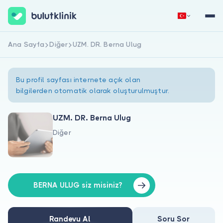
Ana Sayfa
Diğer
UZM. DR. Berna Ulug
Hemen Kaydol
Giriş Yap
Bu profil sayfası internete açık olan
bilgilerden otomatik olarak oluşturulmuştur.
UZM. DR. Berna Ulug
Diğer
Hakkımızda
Hastalar için
Doktorlar için
BERNA ULUG siz misiniz?
Randevu Al
Soru Sor