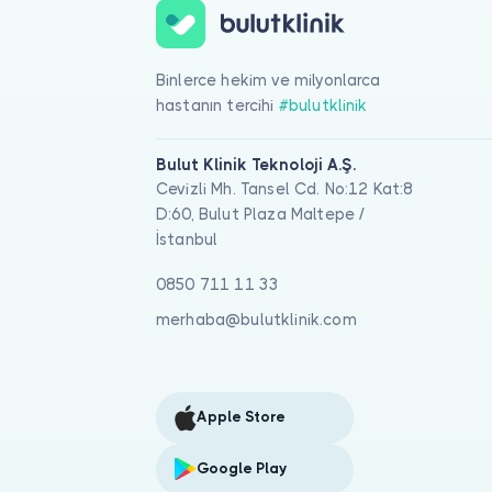
Binlerce hekim ve milyonlarca
hastanın tercihi
#bulutklinik
Bulut Klinik Teknoloji A.Ş.
Cevizli Mh. Tansel Cd. No:12 Kat:8
D:60, Bulut Plaza Maltepe /
İstanbul
0850 711 11 33
merhaba@bulutklinik.com
Apple Store
Google Play