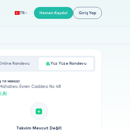
Hemen Kaydol
Giriş Yap
TR
Online Randevu
Yüz Yüze Randevu
Ş TIP MERKEZİ
Mahallesi Evren Caddesi No:48
i Al
Takvim Mevcut Değil!