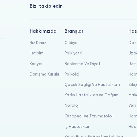
Bizi takip edin
Hakkımızda
Branşlar
Has
Biz Kimiz
Cildiye
Dokt
İletişim
Psikiyatri
Uzak
Kariyer
Beslenme Ve Diyet
Uzma
Danışma Kurulu
Psikoloji
Hast
Çocuk Sağlığı Ve Hastalıkları
Sıkç
Kadın Hastalıkları Ve Doğum
Maka
Nöroloji
Veri
Ortopedi Ve Travmatoloji
Hast
İç Hastalıkları
Hast
Kulak Burun Boğaz Hastalıkları