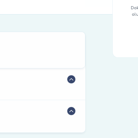
Dok
ol