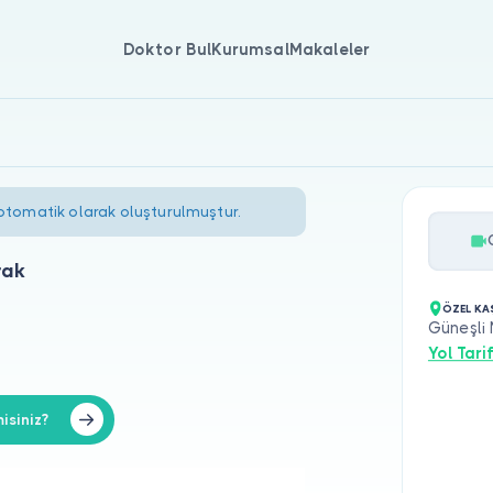
Doktor Bul
Kurumsal
Makaleler
 otomatik olarak oluşturulmuştur.
rak
ÖZEL KA
Güneşli 
Yol Tarif
isiniz?