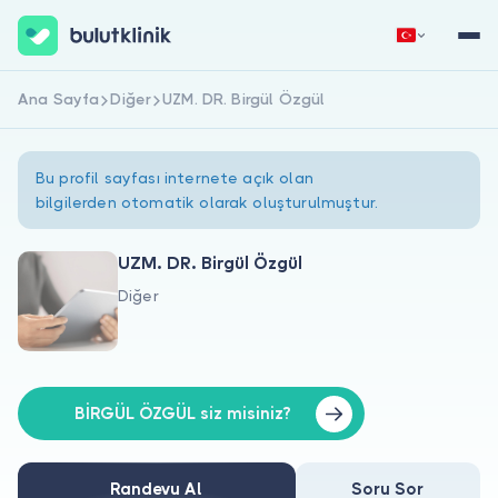
Ana Sayfa
Diğer
UZM. DR. Birgül Özgül
Hemen Kaydol
Giriş Yap
Bu profil sayfası internete açık olan
bilgilerden otomatik olarak oluşturulmuştur.
UZM. DR. Birgül Özgül
Diğer
Hakkımızda
Hastalar için
Doktorlar için
BİRGÜL ÖZGÜL siz misiniz?
Randevu Al
Soru Sor