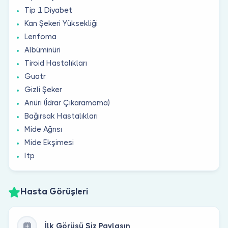
Tip 1 Diyabet
Kan Şekeri Yüksekliği
Lenfoma
Albüminüri
Tiroid Hastalıkları
Guatr
Gizli Şeker
Anüri (İdrar Çıkaramama)
Bağırsak Hastalıkları
Mide Ağrısı
Mide Ekşimesi
Itp
Hasta Görüşleri
İlk Görüşü Siz Paylaşın