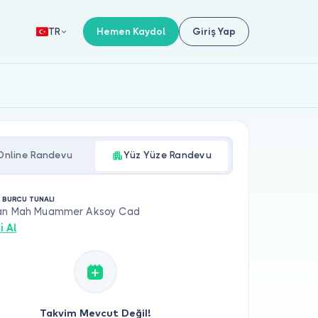
Hemen Kaydol
Giriş Yap
TR
Online Randevu
Yüz Yüze Randevu
. BURCU TUNALI
an Mah Muammer Aksoy Cad
i Al
Takvim Mevcut Değil!