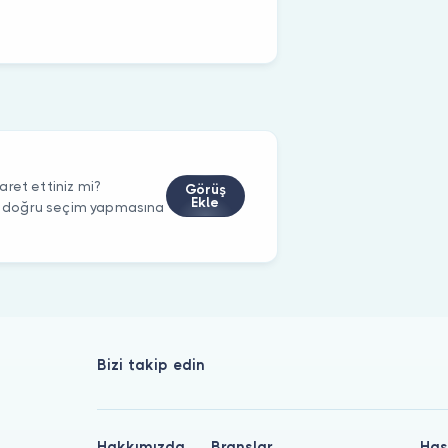
ret ettiniz mi?
Görüş
Ekle
rin doğru seçim yapmasına
Bizi takip edin
Hakkımızda
Branşlar
Has