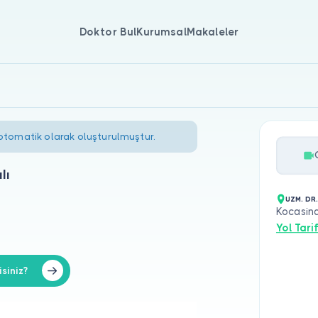
Doktor Bul
Kurumsal
Makaleler
 otomatik olarak oluşturulmuştur.
lı
UZM. DR
Kocasin
Yol Tarif
siniz?