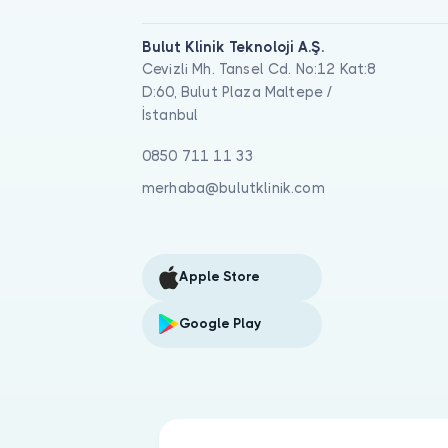
Bulut Klinik Teknoloji A.Ş.
Cevizli Mh. Tansel Cd. No:12 Kat:8
D:60, Bulut Plaza Maltepe /
İstanbul
0850 711 11 33
merhaba@bulutklinik.com
Apple Store
Google Play