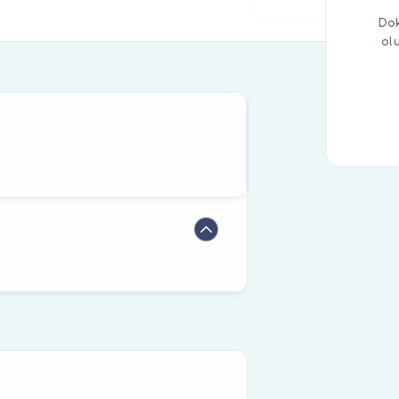
Dok
ol