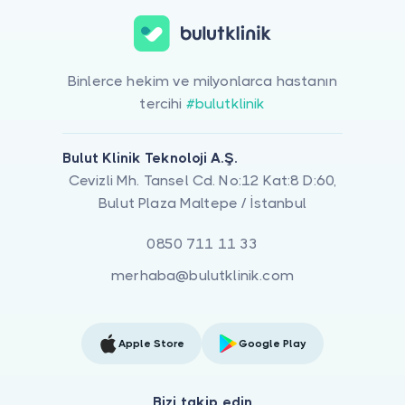
Binlerce hekim ve milyonlarca hastanın
tercihi
#bulutklinik
Bulut Klinik Teknoloji A.Ş.
Cevizli Mh. Tansel Cd. No:12 Kat:8 D:60,
Bulut Plaza Maltepe / İstanbul
0850 711 11 33
merhaba@bulutklinik.com
Apple Store
Google Play
Bizi takip edin