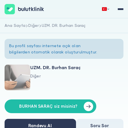
Ana Sayfa
Diğer
UZM. DR. Burhan Saraç
Hemen Kaydol
Giriş Yap
Bu profil sayfası internete açık olan
bilgilerden otomatik olarak oluşturulmuştur.
UZM. DR. Burhan Saraç
Diğer
Hakkımızda
Hastalar için
Doktorlar için
BURHAN SARAÇ siz misiniz?
Randevu Al
Soru Sor