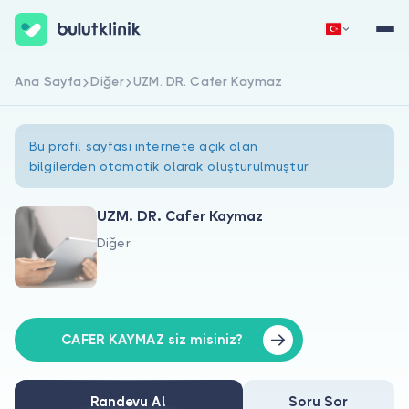
Ana Sayfa
Diğer
UZM. DR. Cafer Kaymaz
Hemen Kaydol
Giriş Yap
Bu profil sayfası internete açık olan
bilgilerden otomatik olarak oluşturulmuştur.
UZM. DR. Cafer Kaymaz
Diğer
Hakkımızda
Hastalar için
Doktorlar için
CAFER KAYMAZ siz misiniz?
Randevu Al
Soru Sor