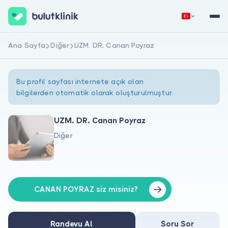
Ana Sayfa
Diğer
UZM. DR. Canan Poyraz
Hemen Kaydol
Giriş Yap
Bu profil sayfası internete açık olan
bilgilerden otomatik olarak oluşturulmuştur.
UZM. DR. Canan Poyraz
Diğer
Hakkımızda
Hastalar için
Doktorlar için
CANAN POYRAZ siz misiniz?
Randevu Al
Soru Sor