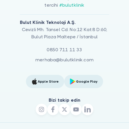
tercihi
#bulutklinik
Bulut Klinik Teknoloji A.Ş.
Cevizli Mh. Tansel Cd. No:12 Kat:8 D:60,
Bulut Plaza Maltepe / İstanbul
0850 711 11 33
merhaba@bulutklinik.com
Apple Store
Google Play
Bizi takip edin