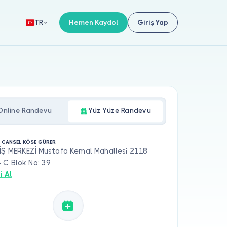
Hemen Kaydol
Giriş Yap
TR
Online Randevu
Yüz Yüze Randevu
. CANSEL KÖSE GÜRER
İŞ MERKEZİ Mustafa Kemal Mahallesi 2118
 C Blok No: 39
i Al