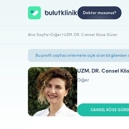
Doktor musunuz?
Ana Sayfa
Diğer
UZM. DR. Cansel Köse Gürer
Bu profil sayfası internete açık olan bilgilerden
UZM. DR. Cansel Kö
Diğer
CANSEL KÖSE GÜRER 