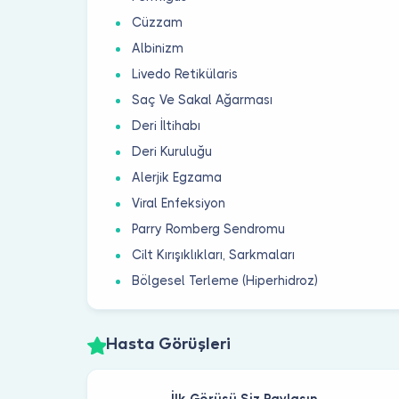
Cüzzam
Albinizm
Livedo Retikülaris
Saç Ve Sakal Ağarması
Deri İltihabı
Deri Kuruluğu
Alerjik Egzama
Viral Enfeksiyon
Parry Romberg Sendromu
Cilt Kırışıklıkları, Sarkmaları
Bölgesel Terleme (Hiperhidroz)
Hasta Görüşleri