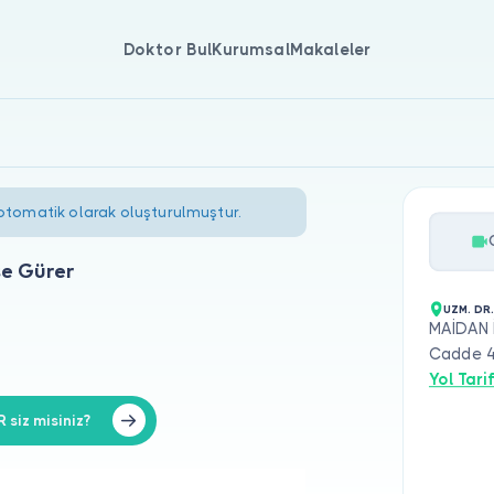
Doktor Bul
Kurumsal
Makaleler
 otomatik olarak oluşturulmuştur.
se Gürer
UZM. DR
MAİDAN 
Cadde 4
Yol Tarif
siz misiniz?