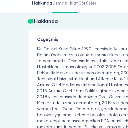
Hakkında
Uzmanlıklar
Görüşler
Hakkında
Özgeçmiş
Dr. Cansel Köse Gürer 1990 senesinde Ankara
Bölümü’nden mezun olduktan sonra Hacettepe Ü
tamamlamıştır. Devamında aynı fakültede uzman
Hastalıklar Uzmanı olmuştur. 2002-2005 Ortado
Rehberlik Merkezi’nde uzman dermatolog, 2
Technical Üniversität Haut und Allergie Klinik
Ankara Özel Medicana International Hastane
2013 Ankara Özel Form Polikliniği’nde uzman
2018 yılları arasında da Ankara Özel Güven H
Merkezi’nde uzman dermatolog, 2019 yılından i
vermektedir. Genel Dermatoloji, çocuk dermatol
botoks uygulama, terleme botoksu, dolgu enjek
mezoterapi, nem aşısı, Amerikan FDA onaylı cih
radyofrekans, lumecca IPL leke ve kırmızı yüz