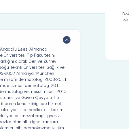
Dok
ol
 Anadolu Lisesi Almanca
niversitesi Tıp Fakültesini
lığını alarak Deri ve Zührevi
ğu Teknik Üniversitesi Sağlık ve
006-2007 Almanya “München
” te misafir dermatolog, 2008-2011
si’nde uzman dermatolog, 2011-
 dermatolog ve mesul müdür, 2013-
astanesi ve Güven Çayyolu Tıp
tibaren kendi kliniğinde hizmet
oji yanı sıra medikal cilt bakım,
siyonları, mezoterapi, iğnesiz
azlar olan altın iğne fractora
 işlemleri gibi dermokozmetik tüm