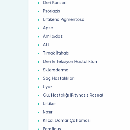
Deri Kanseri
Psöriazis
Ürtikeria Pigmentosa
Apse
Amiloidoz
Aft
Tırnak İltihabı
Deri Enfeksiyon Hastalıkları
Skleroderma
Saç Hastalıkları
Uyuz
Gül Hastalığı (Pityriasis Rosea)
Ürtiker
Nasır
Kılcal Damar Çatlaması
Pemfigus