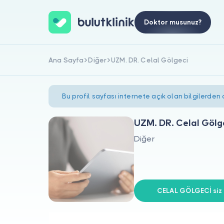
Doktor musunuz?
Ana Sayfa
Diğer
UZM. DR. Celal Gölgeci
Bu profil sayfası internete açık olan bilgilerden
UZM. DR. Celal Gölg
Diğer
CELAL GÖLGECİ siz 