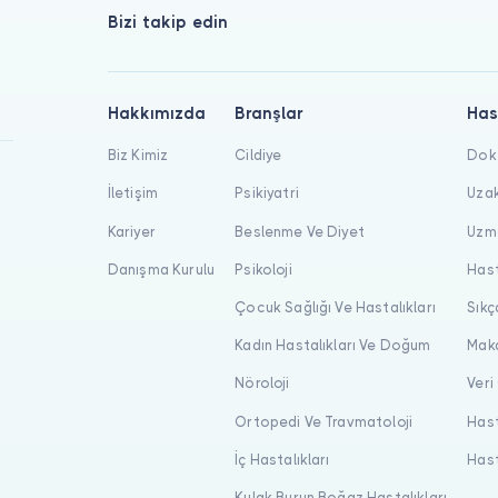
Bizi takip edin
Hakkımızda
Branşlar
Has
Biz Kimiz
Cildiye
Dokt
İletişim
Psikiyatri
Uzak
Kariyer
Beslenme Ve Diyet
Uzma
Danışma Kurulu
Psikoloji
Hast
Çocuk Sağlığı Ve Hastalıkları
Sıkç
Kadın Hastalıkları Ve Doğum
Maka
Nöroloji
Veri
Ortopedi Ve Travmatoloji
Hast
İç Hastalıkları
Hast
Kulak Burun Boğaz Hastalıkları