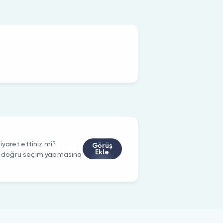
yaret ettiniz mi?
Görüş
Ekle
rin doğru seçim yapmasına