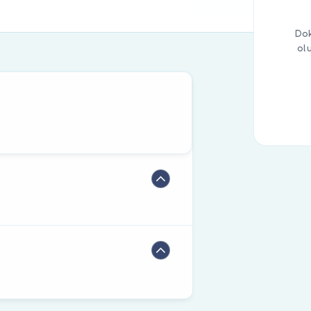
Dok
ol