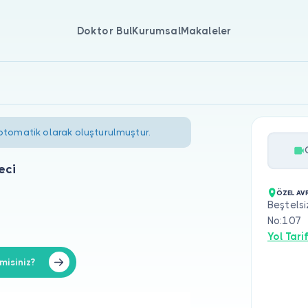
Doktor Bul
Kurumsal
Makaleler
 otomatik olarak oluşturulmuştur.
eci
ÖZEL AV
Beştelsi
No:107
Yol Tarif
misiniz?