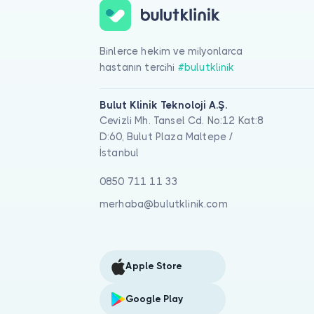
Binlerce hekim ve milyonlarca
hastanın tercihi
#bulutklinik
Bulut Klinik Teknoloji A.Ş.
Cevizli Mh. Tansel Cd. No:12 Kat:8
D:60, Bulut Plaza Maltepe /
İstanbul
0850 711 11 33
merhaba@bulutklinik.com
Apple Store
Google Play