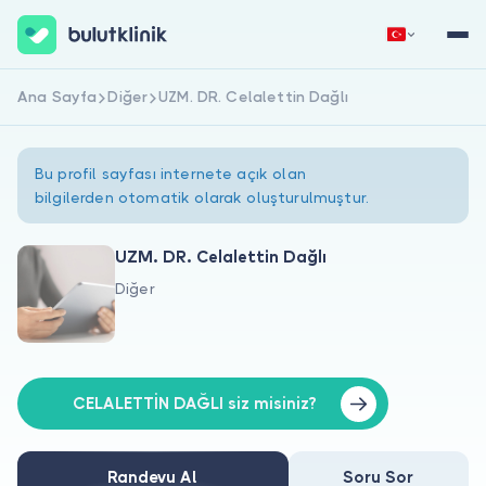
Ana Sayfa
Diğer
UZM. DR. Celalettin Dağlı
Hemen Kaydol
Giriş Yap
Bu profil sayfası internete açık olan
bilgilerden otomatik olarak oluşturulmuştur.
UZM. DR. Celalettin Dağlı
Diğer
Hakkımızda
Hastalar için
Doktorlar için
CELALETTİN DAĞLI siz misiniz?
Randevu Al
Soru Sor