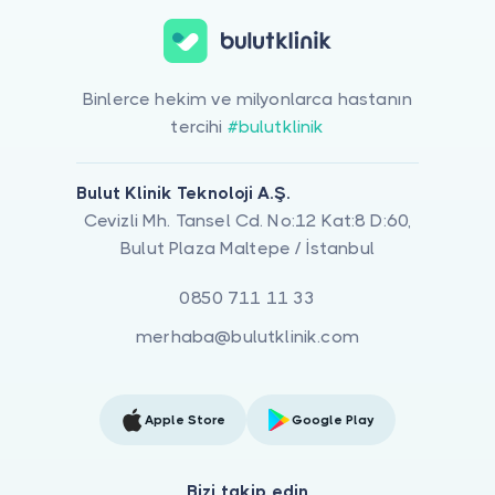
Binlerce hekim ve milyonlarca hastanın
tercihi
#bulutklinik
Bulut Klinik Teknoloji A.Ş.
Cevizli Mh. Tansel Cd. No:12 Kat:8 D:60,
Bulut Plaza Maltepe / İstanbul
0850 711 11 33
merhaba@bulutklinik.com
Apple Store
Google Play
Bizi takip edin