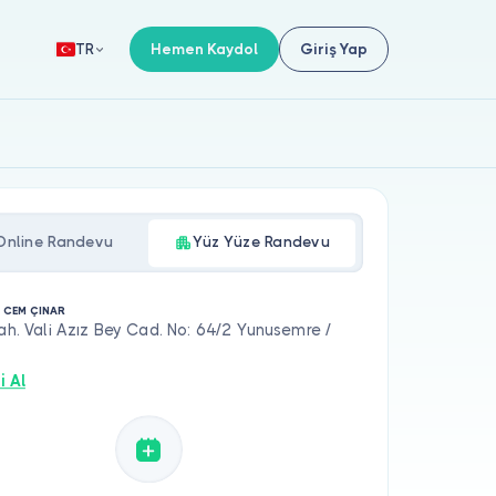
Hemen Kaydol
Giriş Yap
TR
Online Randevu
Yüz Yüze Randevu
. CEM ÇINAR
Mah. Vali Azız Bey Cad. No: 64/2 Yunusemre /
i Al