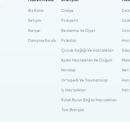
Biz Kimiz
Cildiye
Dokt
İletişim
Psikiyatri
Uzak
Kariyer
Beslenme Ve Diyet
Uzma
Danışma Kurulu
Psikoloji
Hast
Çocuk Sağlığı Ve Hastalıkları
Sıkç
Kadın Hastalıkları Ve Doğum
Maka
Nöroloji
Veri
Ortopedi Ve Travmatoloji
Hast
İç Hastalıkları
Hast
Kulak Burun Boğaz Hastalıkları
Tüm Branşlar