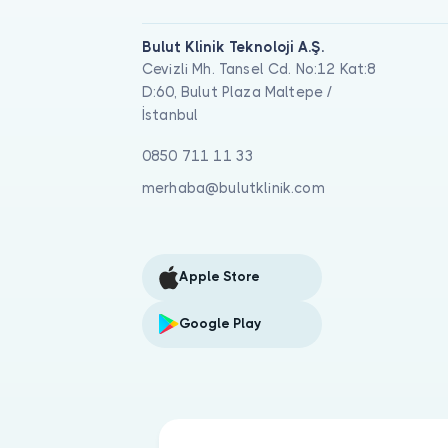
Bulut Klinik Teknoloji A.Ş.
Cevizli Mh. Tansel Cd. No:12 Kat:8
D:60, Bulut Plaza Maltepe /
İstanbul
0850 711 11 33
merhaba@bulutklinik.com
Apple Store
Google Play