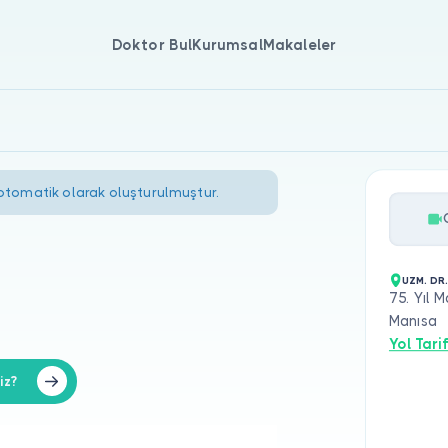
Doktor Bul
Kurumsal
Makaleler
 otomatik olarak oluşturulmuştur.
UZM. DR
75. Yıl 
Manısa
Yol Tarif
iz?