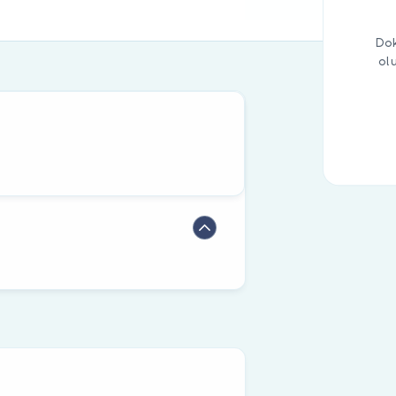
Dok
ol