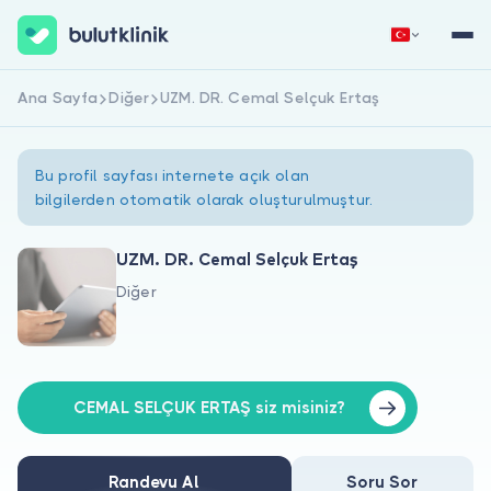
Ana Sayfa
Diğer
UZM. DR. Cemal Selçuk Ertaş
Hemen Kaydol
Giriş Yap
Bu profil sayfası internete açık olan
bilgilerden otomatik olarak oluşturulmuştur.
UZM. DR. Cemal Selçuk Ertaş
Diğer
Hakkımızda
Hastalar için
Doktorlar için
CEMAL SELÇUK ERTAŞ siz misiniz?
Randevu Al
Soru Sor