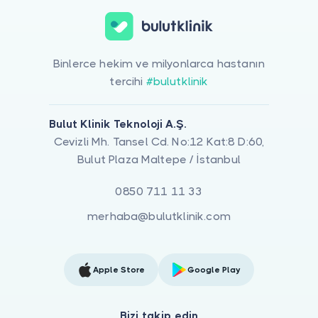
Binlerce hekim ve milyonlarca hastanın
tercihi
#bulutklinik
Bulut Klinik Teknoloji A.Ş.
Cevizli Mh. Tansel Cd. No:12 Kat:8 D:60,
Bulut Plaza Maltepe / İstanbul
0850 711 11 33
merhaba@bulutklinik.com
Apple Store
Google Play
Bizi takip edin