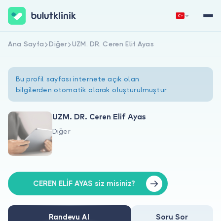
Ana Sayfa
Diğer
UZM. DR. Ceren Elif Ayas
Hemen Kaydol
Giriş Yap
Bu profil sayfası internete açık olan
bilgilerden otomatik olarak oluşturulmuştur.
UZM. DR. Ceren Elif Ayas
Diğer
Hakkımızda
Hastalar için
Doktorlar için
CEREN ELİF AYAS siz misiniz?
Randevu Al
Soru Sor