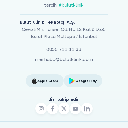
tercihi
#bulutklinik
Bulut Klinik Teknoloji A.Ş.
Cevizli Mh. Tansel Cd. No:12 Kat:8 D:60,
Bulut Plaza Maltepe / İstanbul
0850 711 11 33
merhaba@bulutklinik.com
Apple Store
Google Play
Bizi takip edin