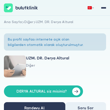
Ana Sayfa
Diğer
UZM. DR. Derya Altural
Hemen Kaydol
Giriş Yap
Bu profil sayfası internete açık olan
bilgilerden otomatik olarak oluşturulmuştur.
UZM. DR. Derya Altural
Diğer
Hakkımızda
Hastalar için
Doktorlar için
DERYA ALTURAL siz misiniz?
Randevu Al
Soru Sor