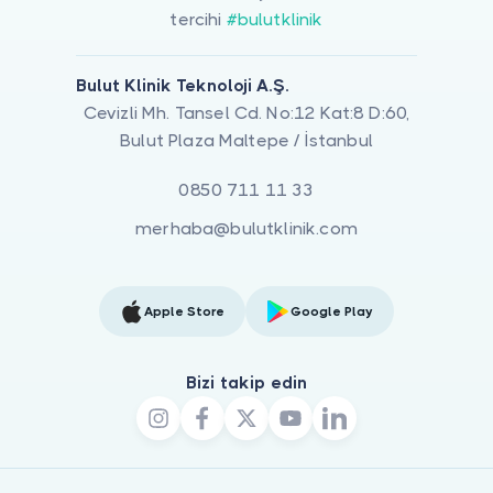
tercihi
#bulutklinik
Bulut Klinik Teknoloji A.Ş.
Cevizli Mh. Tansel Cd. No:12 Kat:8 D:60,
Bulut Plaza Maltepe / İstanbul
0850 711 11 33
merhaba@bulutklinik.com
Apple Store
Google Play
Bizi takip edin