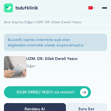
Ana Sayfa
Diğer
UZM. DR. Dilek Dereli Yazıcı
Hemen Kaydol
Giriş Yap
Bu profil sayfası internete açık olan
bilgilerden otomatik olarak oluşturulmuştur.
UZM. DR. Dilek Dereli Yazıcı
Diğer
Hakkımızda
Hastalar için
Doktorlar için
DİLEK DERELİ YAZICI siz misiniz?
Randevu Al
Soru Sor