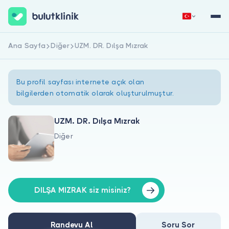
Ana Sayfa
Diğer
UZM. DR. Dılşa Mızrak
Hemen Kaydol
Giriş Yap
Bu profil sayfası internete açık olan
bilgilerden otomatik olarak oluşturulmuştur.
UZM. DR. Dılşa Mızrak
Diğer
Hakkımızda
Hastalar için
Doktorlar için
DILŞA MIZRAK siz misiniz?
Randevu Al
Soru Sor