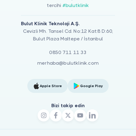
tercihi
#bulutklinik
Bulut Klinik Teknoloji A.Ş.
Cevizli Mh. Tansel Cd. No:12 Kat:8 D:60,
Bulut Plaza Maltepe / İstanbul
0850 711 11 33
merhaba@bulutklinik.com
Apple Store
Google Play
Bizi takip edin