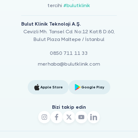
tercihi
#bulutklinik
Bulut Klinik Teknoloji A.Ş.
Cevizli Mh. Tansel Cd. No:12 Kat:8 D:60,
Bulut Plaza Maltepe / İstanbul
0850 711 11 33
merhaba@bulutklinik.com
Apple Store
Google Play
Bizi takip edin