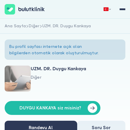
Ana Sayfa
Diğer
UZM. DR. Duygu Kankaya
Hemen Kaydol
Giriş Yap
Bu profil sayfası internete açık olan
bilgilerden otomatik olarak oluşturulmuştur.
UZM. DR. Duygu Kankaya
Diğer
Hakkımızda
Hastalar için
Doktorlar için
DUYGU KANKAYA siz misiniz?
Randevu Al
Soru Sor