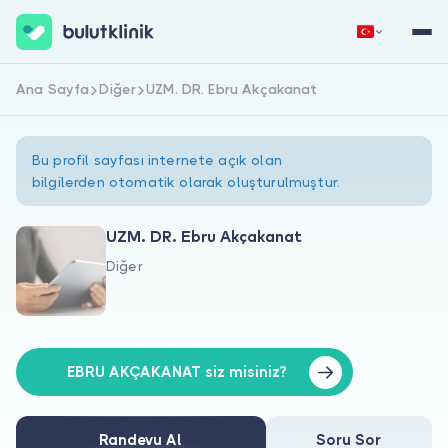
Ana Sayfa
Diğer
UZM. DR. Ebru Akçakanat
Hemen Kaydol
Giriş Yap
Bu profil sayfası internete açık olan
bilgilerden otomatik olarak oluşturulmuştur.
UZM. DR. Ebru Akçakanat
Diğer
Hakkımızda
Hastalar için
Doktorlar için
EBRU AKÇAKANAT siz misiniz?
Randevu Al
Soru Sor