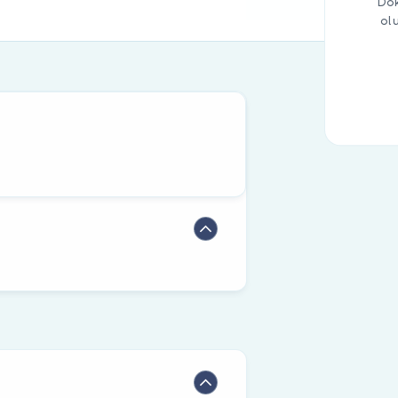
Dok
ol