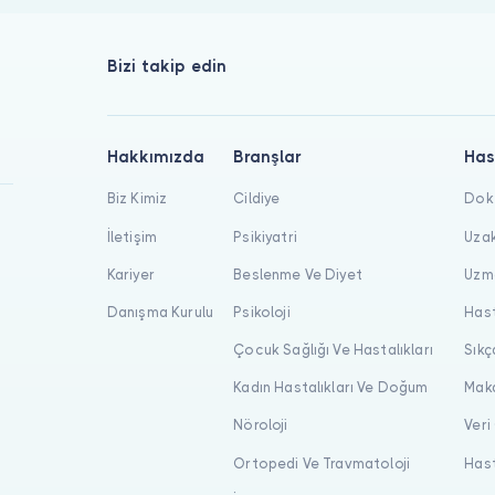
Bizi takip edin
Hakkımızda
Branşlar
Has
Biz Kimiz
Cildiye
Dokt
İletişim
Psikiyatri
Uzak
Kariyer
Beslenme Ve Diyet
Uzma
Danışma Kurulu
Psikoloji
Hast
Çocuk Sağlığı Ve Hastalıkları
Sıkç
Kadın Hastalıkları Ve Doğum
Maka
Nöroloji
Veri
Ortopedi Ve Travmatoloji
Hast