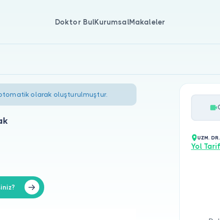
Doktor Bul
Kurumsal
Makaleler
 otomatik olarak oluşturulmuştur.
ak
UZM. DR
Yol Tarif
iniz?