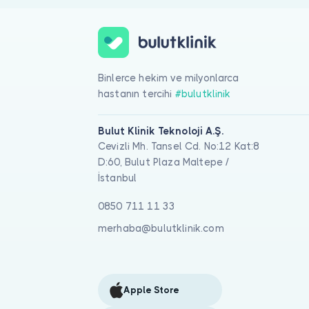
Binlerce hekim ve milyonlarca
hastanın tercihi
#bulutklinik
Bulut Klinik Teknoloji A.Ş.
Cevizli Mh. Tansel Cd. No:12 Kat:8
D:60, Bulut Plaza Maltepe /
İstanbul
0850 711 11 33
merhaba@bulutklinik.com
Apple Store