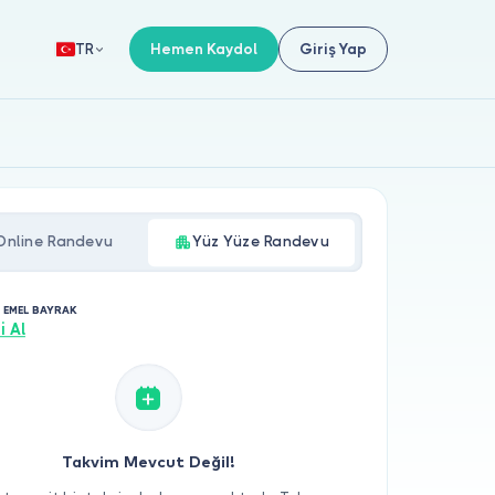
Hemen Kaydol
Giriş Yap
TR
Online Randevu
Yüz Yüze Randevu
. EMEL BAYRAK
i Al
Takvim Mevcut Değil!