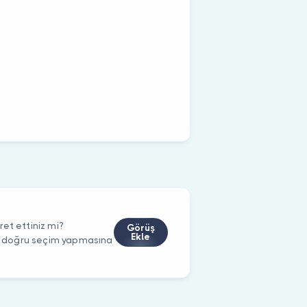
et ettiniz mi?
Görüş
Ekle
rin doğru seçim yapmasına