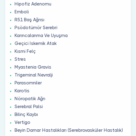
Hipofiz Adenomu
Emboli
R51 Baş Ağrısı
Psödotümör Serebri
Karıncalanma Ve Uyuşma
Geçici Iskemik Atak
Kısmi Felç
Stres
Myastenia Gravis
Trigeminal Nevralji
Parasomniler
Karotis
Nöropatik Ağrı
Serebral Palsi
Bilinç Kaybı
Vertigo
Beyin Damar Hastalıkları (Serebrovasküler Hastalık)