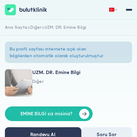
Ana Sayfa
Diğer
UZM. DR. Emine Bilgi
Hemen Kaydol
Giriş Yap
Bu profil sayfası internete açık olan
bilgilerden otomatik olarak oluşturulmuştur.
UZM. DR. Emine Bilgi
Diğer
Hakkımızda
Hastalar için
Doktorlar için
EMİNE BİLGİ siz misiniz?
Randevu Al
Soru Sor