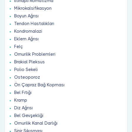
İltihaplı Romatizma
Mikrokalsifikasyon
Boyun Ağrısı
Tendon Hastalıkları
Kondromalazi
Eklem Ağrısı
Felç
Omurilik Problemleri
Brakial Pleksus
Polio Sekeli
Osteoporoz
Ön Çapraz Bağ Kopması
Bel Fıtığı
Kramp
Diz Ağrısı
Bel Gevşekliği
Omurilik Kanal Darlığı
Sinir Sıkışması