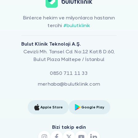
Binlerce hekim ve milyonlarca hastanın
tercihi
#bulutklinik
Bulut Klinik Teknoloji A.Ş.
Cevizli Mh. Tansel Cd. No:12 Kat:8 D:60,
Bulut Plaza Maltepe / İstanbul
0850 711 11 33
merhaba@bulutklinik.com
Apple Store
Google Play
Bizi takip edin