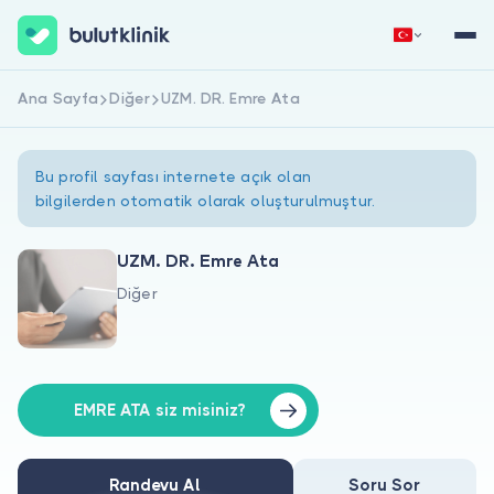
Ana Sayfa
Diğer
UZM. DR. Emre Ata
Hemen Kaydol
Giriş Yap
Bu profil sayfası internete açık olan
bilgilerden otomatik olarak oluşturulmuştur.
UZM. DR. Emre Ata
Diğer
Hakkımızda
Hastalar için
Doktorlar için
EMRE ATA siz misiniz?
Randevu Al
Soru Sor