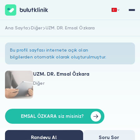
Ana Sayfa
Diğer
UZM. DR. Emsal Özkara
Hemen Kaydol
Giriş Yap
Bu profil sayfası internete açık olan
bilgilerden otomatik olarak oluşturulmuştur.
UZM. DR. Emsal Özkara
Diğer
Hakkımızda
Hastalar için
Doktorlar için
EMSAL ÖZKARA siz misiniz?
Randevu Al
Soru Sor