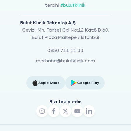
tercihi
#bulutklinik
Bulut Klinik Teknoloji A.Ş.
Cevizli Mh. Tansel Cd. No:12 Kat:8 D:60,
Bulut Plaza Maltepe / İstanbul
0850 711 11 33
merhaba@bulutklinik.com
Apple Store
Google Play
Bizi takip edin