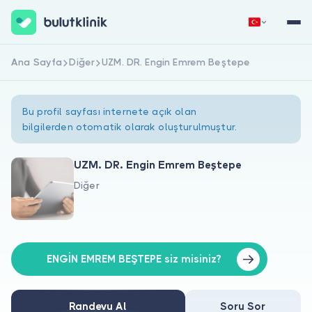
Ana Sayfa
Diğer
UZM. DR. Engin Emrem Beştepe
Hemen Kaydol
Giriş Yap
Bu profil sayfası internete açık olan
bilgilerden otomatik olarak oluşturulmuştur.
UZM. DR. Engin Emrem Beştepe
Diğer
Hakkımızda
Hastalar için
Doktorlar için
ENGİN EMREM BEŞTEPE siz misiniz?
Randevu Al
Soru Sor