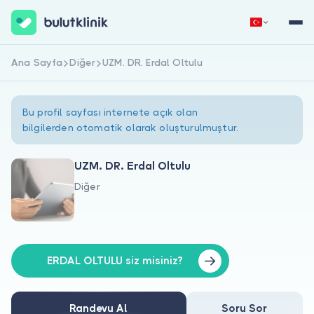
Ana Sayfa
Diğer
UZM. DR. Erdal Oltulu
Hemen Kaydol
Giriş Yap
Bu profil sayfası internete açık olan
bilgilerden otomatik olarak oluşturulmuştur.
UZM. DR. Erdal Oltulu
Diğer
Hakkımızda
Hastalar için
Doktorlar için
ERDAL OLTULU siz misiniz?
Randevu Al
Soru Sor