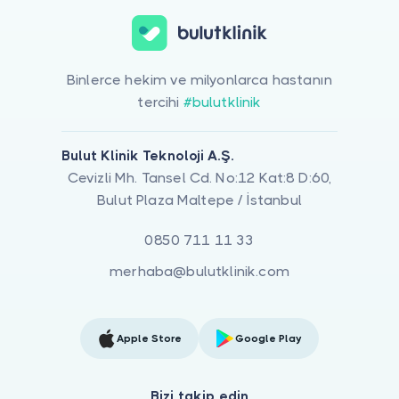
Binlerce hekim ve milyonlarca hastanın
tercihi
#bulutklinik
Bulut Klinik Teknoloji A.Ş.
Cevizli Mh. Tansel Cd. No:12 Kat:8 D:60,
Bulut Plaza Maltepe / İstanbul
0850 711 11 33
merhaba@bulutklinik.com
Apple Store
Google Play
Bizi takip edin