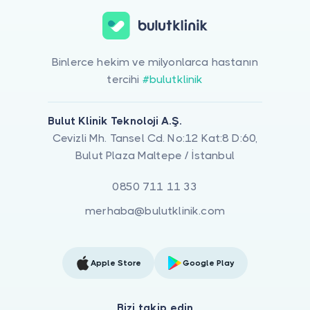
Binlerce hekim ve milyonlarca hastanın
tercihi
#bulutklinik
Bulut Klinik Teknoloji A.Ş.
Cevizli Mh. Tansel Cd. No:12 Kat:8 D:60,
Bulut Plaza Maltepe / İstanbul
0850 711 11 33
merhaba@bulutklinik.com
Apple Store
Google Play
Bizi takip edin