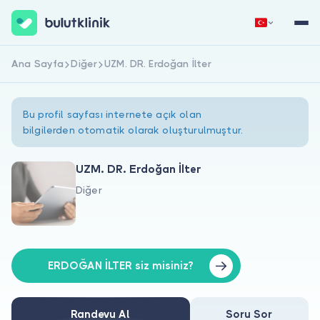
Ana Sayfa
Diğer
UZM. DR. Erdoğan İlter
Hemen Kaydol
Giriş Yap
Bu profil sayfası internete açık olan
bilgilerden otomatik olarak oluşturulmuştur.
UZM. DR. Erdoğan İlter
Diğer
Hakkımızda
Hastalar için
Doktorlar için
ERDOĞAN İLTER siz misiniz?
Randevu Al
Soru Sor