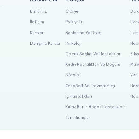
Biz Kimiz
Cildiye
Dokt
İletişim
Psikiyatri
Uzak
Kariyer
Beslenme Ve Diyet
Uzma
Danışma Kurulu
Psikoloji
Hast
Çocuk Sağlığı Ve Hastalıkları
Sıkç
Kadın Hastalıkları Ve Doğum
Maka
Nöroloji
Veri
Ortopedi Ve Travmatoloji
Hast
İç Hastalıkları
Hast
Kulak Burun Boğaz Hastalıkları
Tüm Branşlar