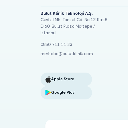
Bulut Klinik Teknoloji A.Ş.
Cevizli Mh. Tansel Cd. No:12 Kat:8
D:60, Bulut Plaza Maltepe /
İstanbul
0850 711 11 33
merhaba@bulutklinik.com
Apple Store
Google Play