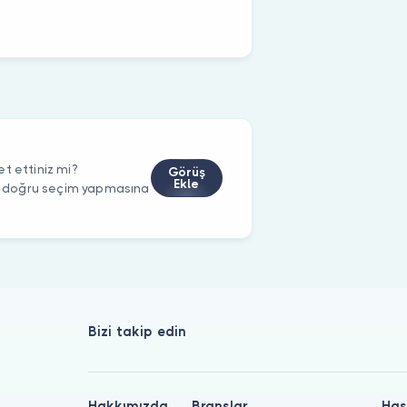
t ettiniz mi?
Görüş
Ekle
rin doğru seçim yapmasına
Bizi takip edin
Hakkımızda
Branşlar
Has