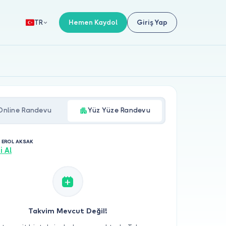
Hemen Kaydol
Giriş Yap
TR
Online Randevu
Yüz Yüze Randevu
. EROL AKSAK
i Al
Takvim Mevcut Değil!