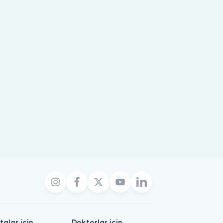
talar için
Doktorlar için