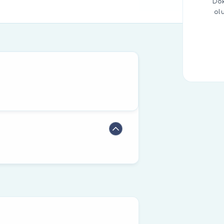
Dok
ol