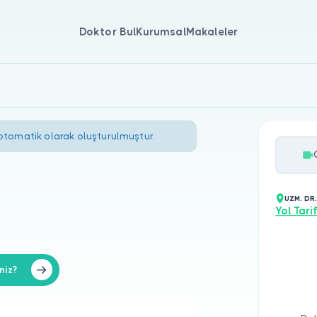
Doktor Bul
Kurumsal
Makaleler
 otomatik olarak oluşturulmuştur.
UZM. DR
Yol Tarif
niz?