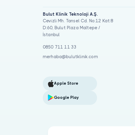
Bulut Klinik Teknoloji A.Ş.
Cevizli Mh. Tansel Cd. No:12 Kat:8
D:60, Bulut Plaza Maltepe /
İstanbul
0850 711 11 33
merhaba@bulutklinik.com
Apple Store
Google Play