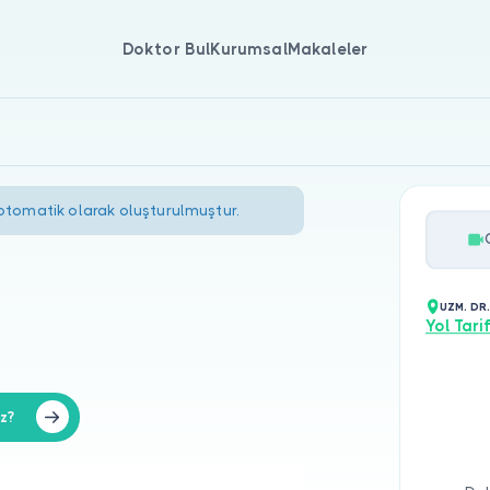
Doktor Bul
Kurumsal
Makaleler
 otomatik olarak oluşturulmuştur.
UZM. DR.
Yol Tarif
iz?