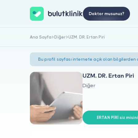
Doktor musunuz?
Ana Sayfa
Diğer
UZM. DR. Ertan Piri
Bu profil sayfası internete açık olan bilgilerden
UZM. DR. Ertan Piri
Diğer
ERTAN PİRİ siz misin