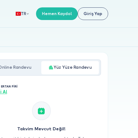
Hemen Kaydol
Giriş Yap
TR
Online Randevu
Yüz Yüze Randevu
 ERTAN PİRİ
i Al
Takvim Mevcut Değil!