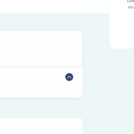
Dok
ol