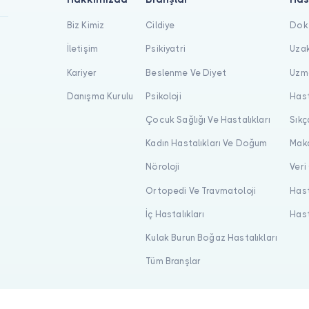
Biz Kimiz
Cildiye
Dokt
İletişim
Psikiyatri
Uzak
Kariyer
Beslenme Ve Diyet
Uzma
Danışma Kurulu
Psikoloji
Hast
Çocuk Sağlığı Ve Hastalıkları
Sıkç
Kadın Hastalıkları Ve Doğum
Maka
Nöroloji
Veri
Ortopedi Ve Travmatoloji
Hast
İç Hastalıkları
Hast
Kulak Burun Boğaz Hastalıkları
Tüm Branşlar