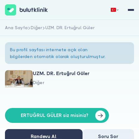
Ana Sayfa
Diğer
UZM. DR. Ertuğrul Güler
Hemen Kaydol
Giriş Yap
Bu profil sayfası internete açık olan
bilgilerden otomatik olarak oluşturulmuştur.
UZM. DR. Ertuğrul Güler
Diğer
Hakkımızda
Hastalar için
Doktorlar için
ERTUĞRUL GÜLER siz misiniz?
Randevu Al
Soru Sor