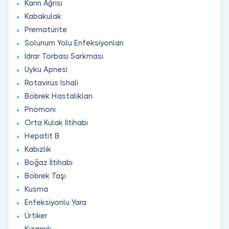
Karın Ağrısı
Kabakulak
Prematürite
Solunum Yolu Enfeksiyonları
İdrar Torbası Sarkması
Uyku Apnesi
Rotavirüs İshali
Böbrek Hastalıkları
Pnömoni
Orta Kulak İltihabı
Hepatit B
Kabızlık
Boğaz İltihabı
Böbrek Taşı
Kusma
Enfeksiyonlu Yara
Ürtiker
Kızamık