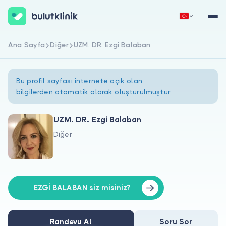
Ana Sayfa
Diğer
UZM. DR. Ezgi Balaban
Hemen Kaydol
Giriş Yap
Bu profil sayfası internete açık olan
bilgilerden otomatik olarak oluşturulmuştur.
UZM. DR. Ezgi Balaban
Diğer
Hakkımızda
Hastalar için
Doktorlar için
EZGİ BALABAN siz misiniz?
Randevu Al
Soru Sor