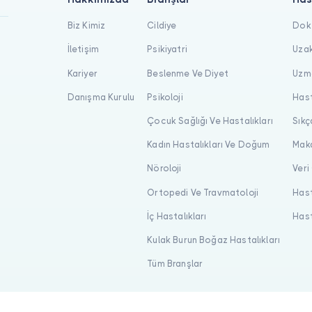
Biz Kimiz
Cildiye
Dokt
İletişim
Psikiyatri
Uzak
Kariyer
Beslenme Ve Diyet
Uzma
Danışma Kurulu
Psikoloji
Hast
Çocuk Sağlığı Ve Hastalıkları
Sıkç
Kadın Hastalıkları Ve Doğum
Maka
Nöroloji
Veri
Ortopedi Ve Travmatoloji
Hast
İç Hastalıkları
Hast
Kulak Burun Boğaz Hastalıkları
Tüm Branşlar