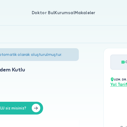
Doktor Bul
Kurumsal
Makaleler
 otomatik olarak oluşturulmuştur.
dem Kutlu
UZM. DR
Yol Tarif
 siz misiniz?