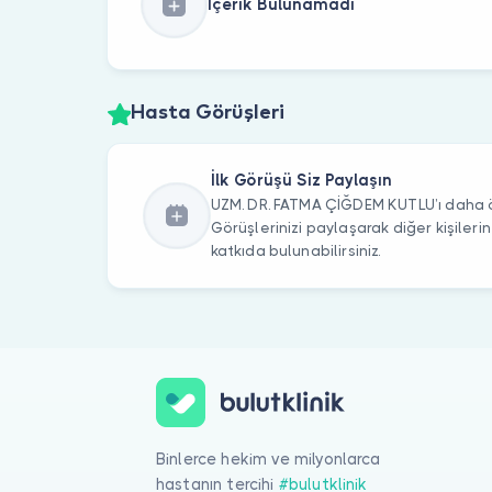
İçerik Bulunamadı
Hasta Görüşleri
İlk Görüşü Siz Paylaşın
UZM. DR. FATMA ÇİĞDEM KUTLU’ı daha ön
Görüşlerinizi paylaşarak diğer kişile
katkıda bulunabilirsiniz.
Binlerce hekim ve milyonlarca
hastanın tercihi
#bulutklinik