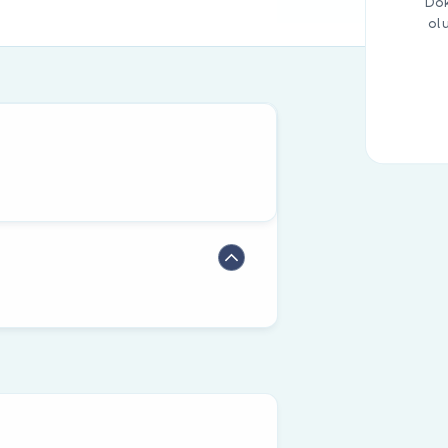
Dok
ol