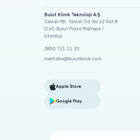
Bulut Klinik Teknoloji A.Ş.
Cevizli Mh. Tansel Cd. No:12 Kat:8
D:60, Bulut Plaza Maltepe /
İstanbul
0850 711 11 33
merhaba@bulutklinik.com
Apple Store
Google Play