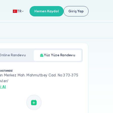
Hemen Kaydol
Giriş Yap
TR
Online Randevu
Yüz Yüze Randevu
HASTANESİ
an Merkez Mah. Mahmutbey Cad. No:373-375
vler/
i Al