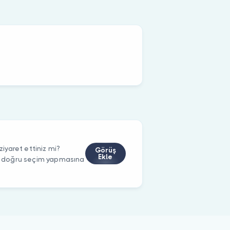
yaret ettiniz mi?
Görüş
Ekle
rin doğru seçim yapmasına