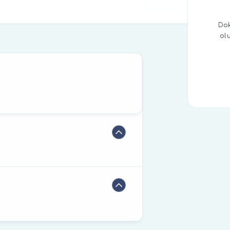
Dok
ol