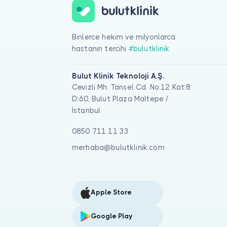
Binlerce hekim ve milyonlarca
hastanın tercihi
#bulutklinik
Bulut Klinik Teknoloji A.Ş.
Cevizli Mh. Tansel Cd. No:12 Kat:8
D:60, Bulut Plaza Maltepe /
İstanbul
0850 711 11 33
merhaba@bulutklinik.com
Apple Store
Google Play