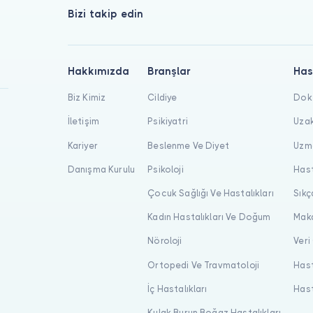
Bizi takip edin
Hakkımızda
Branşlar
Has
Biz Kimiz
Cildiye
Dokt
İletişim
Psikiyatri
Uzak
Kariyer
Beslenme Ve Diyet
Uzma
Danışma Kurulu
Psikoloji
Hast
Çocuk Sağlığı Ve Hastalıkları
Sıkç
Kadın Hastalıkları Ve Doğum
Maka
Nöroloji
Veri
Ortopedi Ve Travmatoloji
Hast
İç Hastalıkları
Hast
Kulak Burun Boğaz Hastalıkları