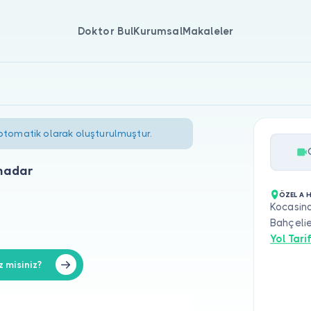
Doktor Bul
Kurumsal
Makaleler
 otomatik olarak oluşturulmuştur.
hadar
ÖZEL A 
Kocasin
Bahçelie
Yol Tarif
 misiniz?