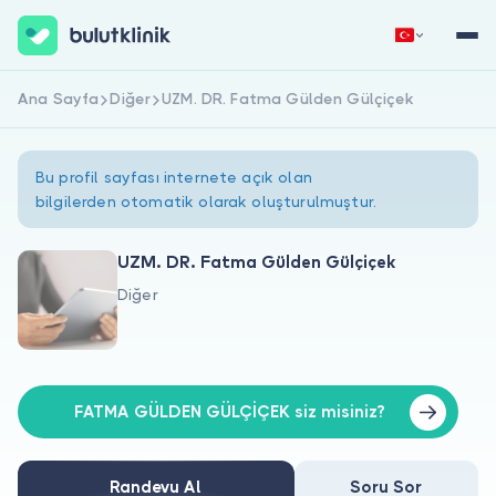
Ana Sayfa
Diğer
UZM. DR. Fatma Gülden Gülçiçek
Hemen Kaydol
Giriş Yap
Bu profil sayfası internete açık olan
bilgilerden otomatik olarak oluşturulmuştur.
UZM. DR. Fatma Gülden Gülçiçek
Diğer
Hakkımızda
Hastalar için
Doktorlar için
FATMA GÜLDEN GÜLÇİÇEK siz misiniz?
Randevu Al
Soru Sor