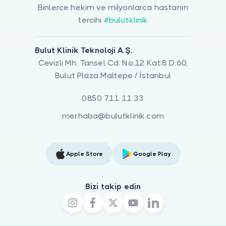
Binlerce hekim ve milyonlarca hastanın
tercihi
#bulutklinik
Bulut Klinik Teknoloji A.Ş.
Cevizli Mh. Tansel Cd. No:12 Kat:8 D:60,
Bulut Plaza Maltepe / İstanbul
0850 711 11 33
merhaba@bulutklinik.com
Apple Store
Google Play
Bizi takip edin