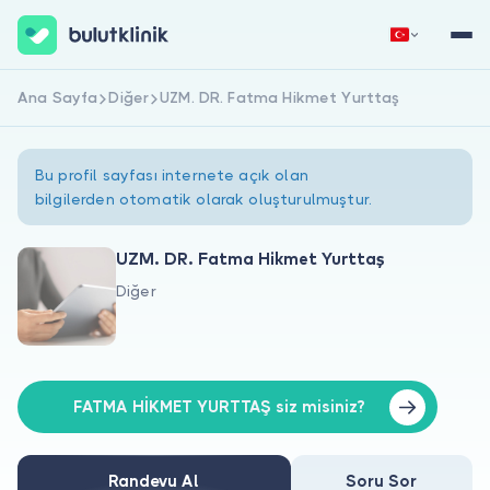
Ana Sayfa
Diğer
UZM. DR. Fatma Hikmet Yurttaş
Hemen Kaydol
Giriş Yap
Bu profil sayfası internete açık olan
bilgilerden otomatik olarak oluşturulmuştur.
UZM. DR. Fatma Hikmet Yurttaş
Diğer
Hakkımızda
Hastalar için
Doktorlar için
FATMA HİKMET YURTTAŞ siz misiniz?
Randevu Al
Soru Sor