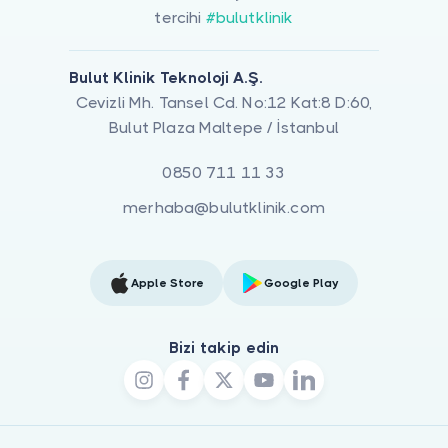
tercihi
#bulutklinik
Bulut Klinik Teknoloji A.Ş.
Cevizli Mh. Tansel Cd. No:12 Kat:8 D:60,
Bulut Plaza Maltepe / İstanbul
0850 711 11 33
merhaba@bulutklinik.com
Apple Store
Google Play
Bizi takip edin