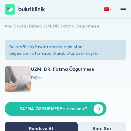
Ana Sayfa
Diğer
UZM. DR. Fatma Özgürmeşe
Hemen Kaydol
Giriş Yap
Bu profil sayfası internete açık olan
bilgilerden otomatik olarak oluşturulmuştur.
UZM. DR. Fatma Özgürmeşe
Diğer
Hakkımızda
Hastalar için
Doktorlar için
FATMA ÖZGÜRMEŞE siz misiniz?
Randevu Al
Soru Sor