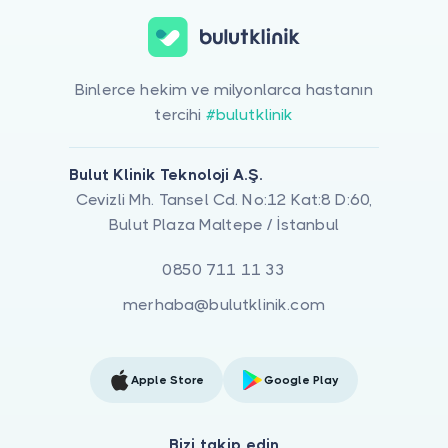
Binlerce hekim ve milyonlarca hastanın
tercihi
#bulutklinik
Bulut Klinik Teknoloji A.Ş.
Cevizli Mh. Tansel Cd. No:12 Kat:8 D:60,
Bulut Plaza Maltepe / İstanbul
0850 711 11 33
merhaba@bulutklinik.com
Apple Store
Google Play
Bizi takip edin