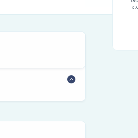
Dok
ol