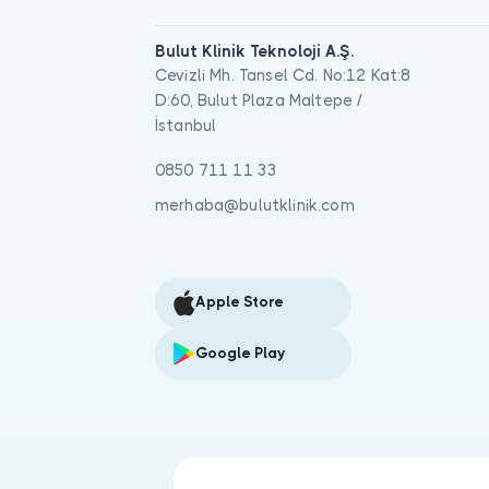
Bulut Klinik Teknoloji A.Ş.
Cevizli Mh. Tansel Cd. No:12 Kat:8
D:60, Bulut Plaza Maltepe /
İstanbul
0850 711 11 33
merhaba@bulutklinik.com
Apple Store
Google Play