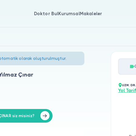
Doktor Bul
Kurumsal
Makaleler
 otomatik olarak oluşturulmuştur.
Yılmaz Çınar
UZM. DR
Yol Tarif
NAR siz misiniz?