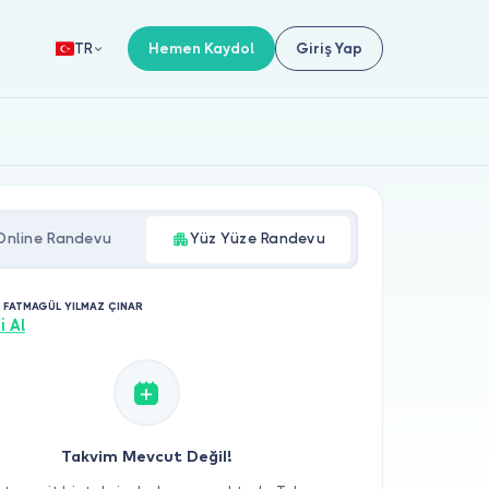
Hemen Kaydol
Giriş Yap
TR
Online Randevu
Yüz Yüze Randevu
. FATMAGÜL YILMAZ ÇINAR
i Al
Takvim Mevcut Değil!