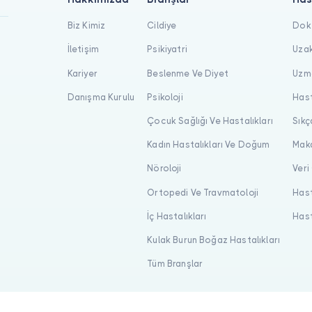
Biz Kimiz
Cildiye
Dokt
İletişim
Psikiyatri
Uzak
Kariyer
Beslenme Ve Diyet
Uzma
Danışma Kurulu
Psikoloji
Hast
Çocuk Sağlığı Ve Hastalıkları
Sıkç
Kadın Hastalıkları Ve Doğum
Maka
Nöroloji
Veri
Ortopedi Ve Travmatoloji
Hast
İç Hastalıkları
Hast
Kulak Burun Boğaz Hastalıkları
Tüm Branşlar