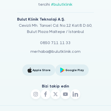
tercihi
#bulutklinik
Bulut Klinik Teknoloji A.Ş.
Cevizli Mh. Tansel Cd. No:12 Kat:8 D:60,
Bulut Plaza Maltepe / İstanbul
0850 711 11 33
merhaba@bulutklinik.com
Apple Store
Google Play
Bizi takip edin