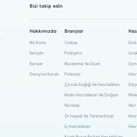
Bizi takip edin
Hakkımızda
Branşlar
Has
Biz Kimiz
Cildiye
Dokt
İletişim
Psikiyatri
Uzak
Kariyer
Beslenme Ve Diyet
Uzma
Danışma Kurulu
Psikoloji
Hast
Çocuk Sağlığı Ve Hastalıkları
Sıkç
Kadın Hastalıkları Ve Doğum
Maka
Nöroloji
Veri
Ortopedi Ve Travmatoloji
Hast
İç Hastalıkları
Hast
Kulak Burun Boğaz Hastalıkları