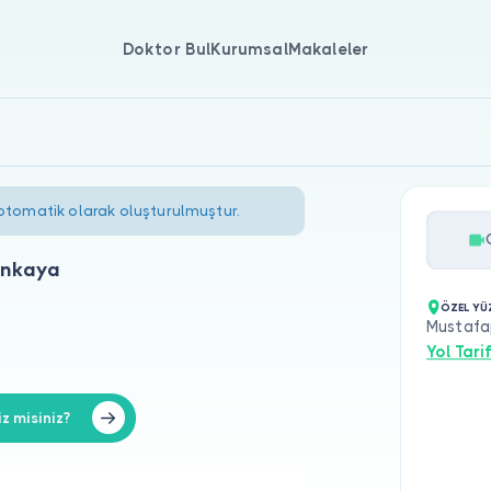
Doktor Bul
Kurumsal
Makaleler
 otomatik olarak oluşturulmuştur.
inkaya
ÖZEL YÜZ
Mustafa
Yol Tarif
z misiniz?