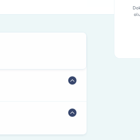
Dok
ol