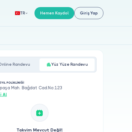
Hemen Kaydol
Giriş Yap
TR
Online Randevu
Yüz Yüze Randevu
YIL POLİKLİNİĞİ
paşa Mah. Bağdat Cad.No:123
i Al
Takvim Mevcut Değil!