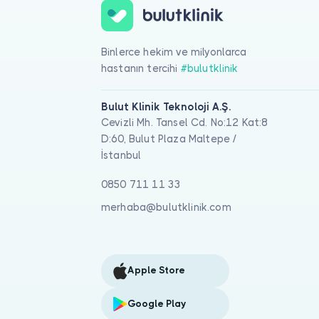
Binlerce hekim ve milyonlarca
hastanın tercihi
#bulutklinik
Bulut Klinik Teknoloji A.Ş.
Cevizli Mh. Tansel Cd. No:12 Kat:8
D:60, Bulut Plaza Maltepe /
İstanbul
0850 711 11 33
merhaba@bulutklinik.com
Apple Store
Google Play