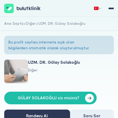
Ana Sayfa
Diğer
UZM. DR. Gülay Solakoğlu
Hemen Kaydol
Giriş Yap
Bu profil sayfası internete açık olan
bilgilerden otomatik olarak oluşturulmuştur.
UZM. DR. Gülay Solakoğlu
Diğer
Hakkımızda
Hastalar için
Doktorlar için
GÜLAY SOLAKOĞLU siz misiniz?
Randevu Al
Soru Sor