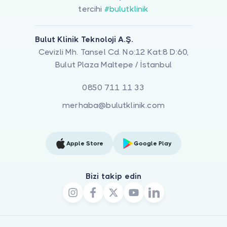
tercihi
#bulutklinik
Bulut Klinik Teknoloji A.Ş.
Cevizli Mh. Tansel Cd. No:12 Kat:8 D:60,
Bulut Plaza Maltepe / İstanbul
0850 711 11 33
merhaba@bulutklinik.com
Apple Store
Google Play
Bizi takip edin