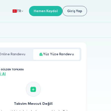
Hemen Kaydol
Giriş Yap
TR
Online Randevu
Yüz Yüze Randevu
. GÜLDEN TOPKARA
i Al
Takvim Mevcut Değil!