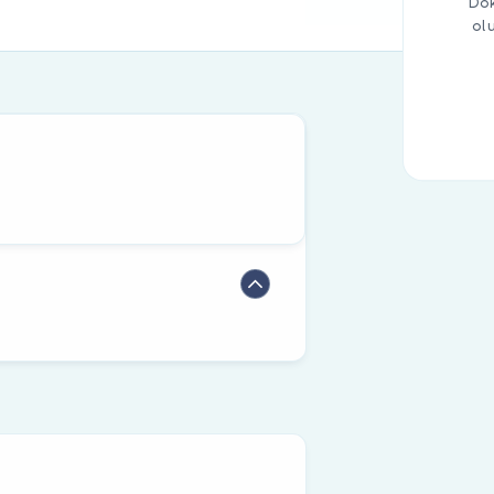
Dok
ol