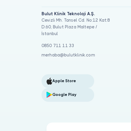
Bulut Klinik Teknoloji A.Ş.
Cevizli Mh. Tansel Cd. No:12 Kat:8
D:60, Bulut Plaza Maltepe /
İstanbul
0850 711 11 33
merhaba@bulutklinik.com
Apple Store
Google Play