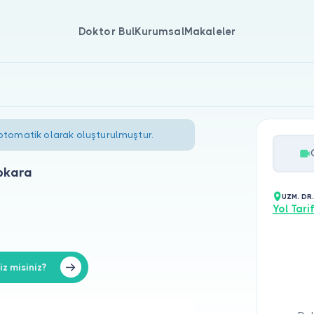
Doktor Bul
Kurumsal
Makaleler
 otomatik olarak oluşturulmuştur.
pkara
UZM. DR
Yol Tarif
 misiniz?