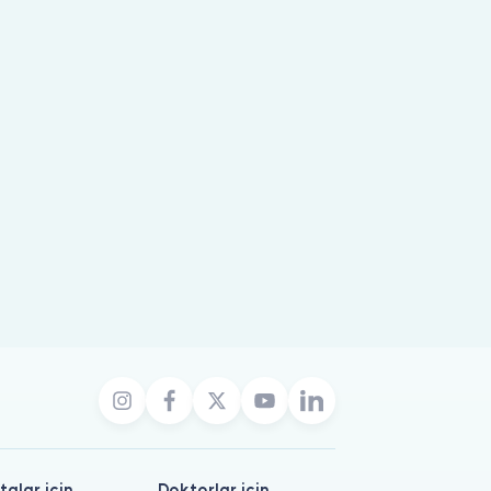
talar için
Doktorlar için