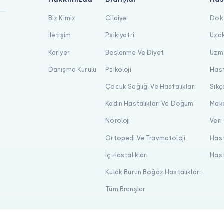
Biz Kimiz
Cildiye
Dokt
İletişim
Psikiyatri
Uzak
Kariyer
Beslenme Ve Diyet
Uzma
Danışma Kurulu
Psikoloji
Hast
Çocuk Sağlığı Ve Hastalıkları
Sıkç
Kadın Hastalıkları Ve Doğum
Maka
Nöroloji
Veri
Ortopedi Ve Travmatoloji
Hast
İç Hastalıkları
Hast
Kulak Burun Boğaz Hastalıkları
Tüm Branşlar