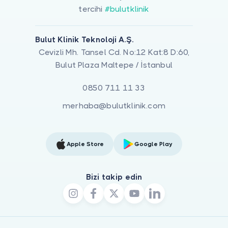
tercihi
#bulutklinik
Bulut Klinik Teknoloji A.Ş.
Cevizli Mh. Tansel Cd. No:12 Kat:8 D:60,
Bulut Plaza Maltepe / İstanbul
0850 711 11 33
merhaba@bulutklinik.com
Apple Store
Google Play
Bizi takip edin