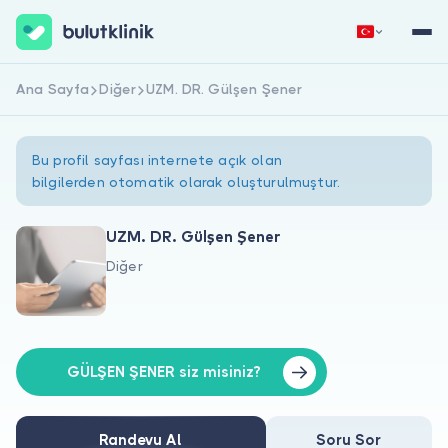
Ana Sayfa
Diğer
UZM. DR. Gülşen Şener
Hemen Kaydol
Giriş Yap
Bu profil sayfası internete açık olan
bilgilerden otomatik olarak oluşturulmuştur.
UZM. DR. Gülşen Şener
Diğer
Hakkımızda
Hastalar için
Doktorlar için
GÜLŞEN ŞENER siz misiniz?
Randevu Al
Soru Sor