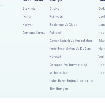
Biz Kimiz
Cildiye
Dokt
İletişim
Psikiyatri
Uzak
Kariyer
Beslenme Ve Diyet
Uzma
Danışma Kurulu
Psikoloji
Hast
Çocuk Sağlığı Ve Hastalıkları
Sıkç
Kadın Hastalıkları Ve Doğum
Maka
Nöroloji
Veri
Ortopedi Ve Travmatoloji
Hast
İç Hastalıkları
Hast
Kulak Burun Boğaz Hastalıkları
Tüm Branşlar