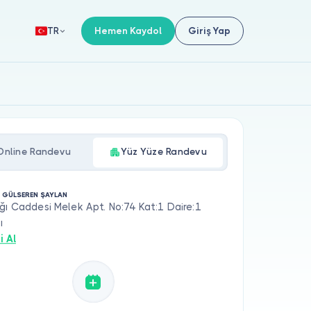
Hemen Kaydol
Giriş Yap
TR
Online Randevu
Yüz Yüze Randevu
. GÜLSEREN ŞAYLAN
ğı Caddesi Melek Apt. No:74 Kat:1 Daire:1
ı
i Al