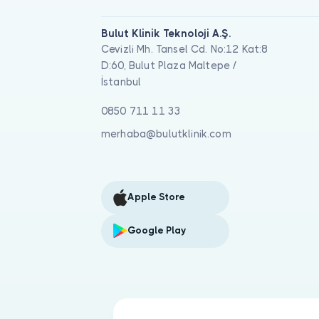
Bulut Klinik Teknoloji A.Ş.
Cevizli Mh. Tansel Cd. No:12 Kat:8
D:60, Bulut Plaza Maltepe /
İstanbul
0850 711 11 33
merhaba@bulutklinik.com
Apple Store
Google Play