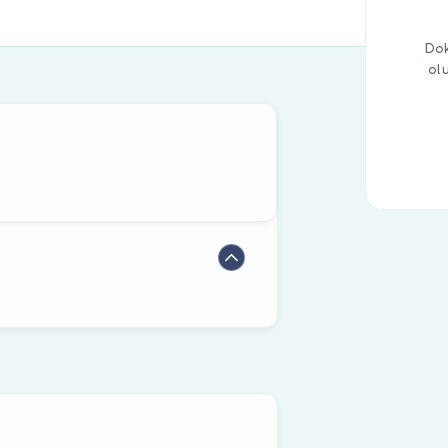
Dok
ol