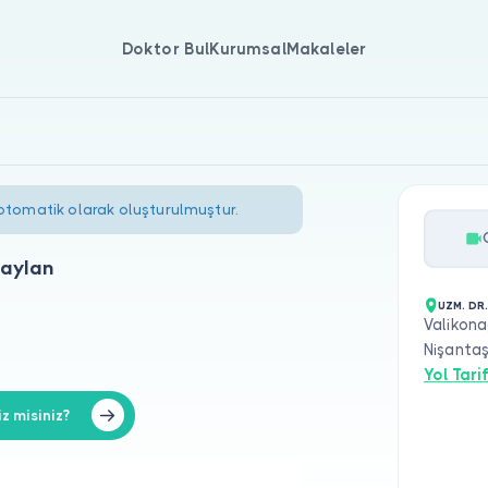
Doktor Bul
Kurumsal
Makaleler
 otomatik olarak oluşturulmuştur.
Şaylan
UZM. DR
Valikona
Nişantaş
Yol Tarif
z misiniz?