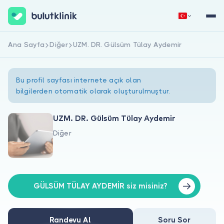
Ana Sayfa
Diğer
UZM. DR. Gülsüm Tülay Aydemir
Hemen Kaydol
Giriş Yap
Bu profil sayfası internete açık olan
bilgilerden otomatik olarak oluşturulmuştur.
UZM. DR. Gülsüm Tülay Aydemir
Diğer
Hakkımızda
Hastalar için
Doktorlar için
GÜLSÜM TÜLAY AYDEMİR siz misiniz?
Randevu Al
Soru Sor