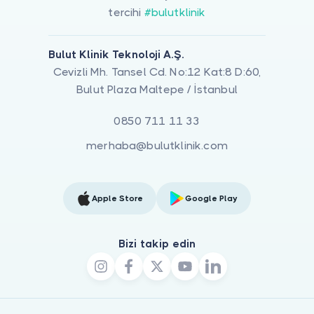
tercihi
#bulutklinik
Bulut Klinik Teknoloji A.Ş.
Cevizli Mh. Tansel Cd. No:12 Kat:8 D:60,
Bulut Plaza Maltepe / İstanbul
0850 711 11 33
merhaba@bulutklinik.com
Apple Store
Google Play
Bizi takip edin